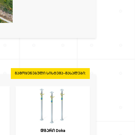
ᲒᲐᲛᲝᲧᲔᲜᲔᲑᲣᲚᲘ ᲡᲘᲡᲢᲔᲛᲐ-ᲛᲐᲡᲐᲚᲔᲑᲘ:
დგარი Doka