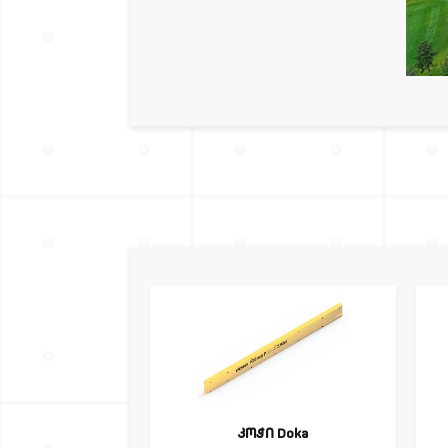
კოჭი Doka