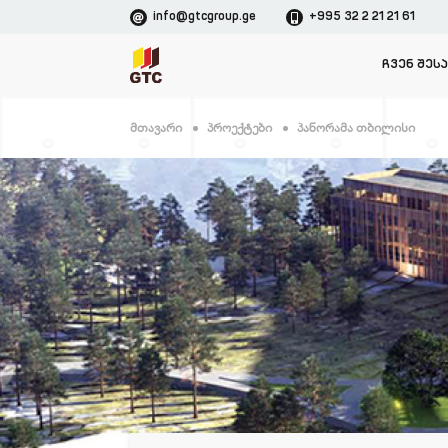
info@gtcgroup.ge
+995 32 2 21 21 61
ᲩᲕᲔᲜ ᲨᲔᲡ
Მთავარი
Პროექტები
Პანორამა Თბილისი