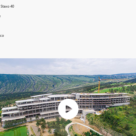
Staxo 40
e
eco