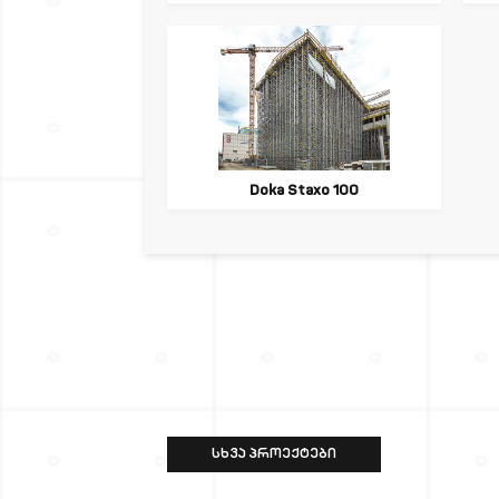
Doka Staxo 100
ᲡᲮᲕᲐ ᲞᲠᲝᲔᲥᲢᲔᲑᲘ