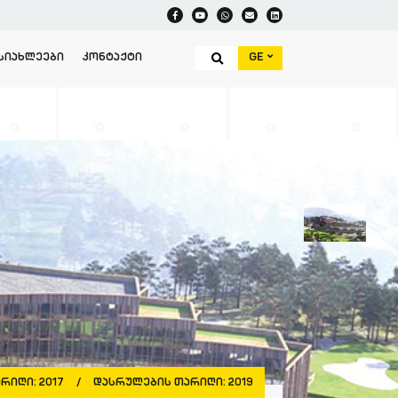
GE
ᲡᲘᲐᲮᲚᲔᲔᲑᲘ
ᲙᲝᲜᲢᲐᲥᲢᲘ
ᲐᲠᲘᲦᲘ:
2017
/
ᲓᲐᲡᲠᲣᲚᲔᲑᲘᲡ ᲗᲐᲠᲘᲦᲘ:
2019