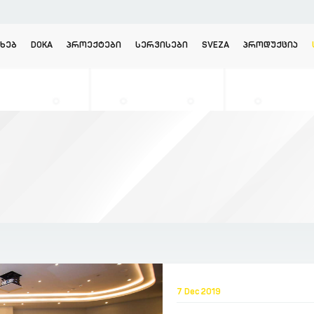
ᲐᲮᲔᲑ
DOKA
ᲞᲠᲝᲔᲥᲢᲔᲑᲘ
ᲡᲔᲠᲕᲘᲡᲔᲑᲘ
SVEZA
ᲞᲠᲝᲓᲣᲥᲪᲘᲐ
7 Dec 2019