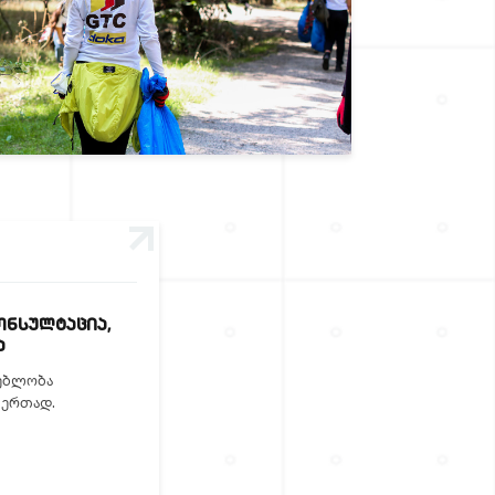
ᲝᲜᲡᲣᲚᲢᲐᲪᲘᲐ,
Ა
ნებლობა
 ერთად.