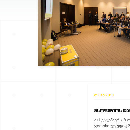
21 Sep 2019
ᲛᲡᲝᲤᲚᲘᲝᲡ ᲓᲐᲡ
21 სექტემბერს, 
ჯითისი ჯგუფიც შ