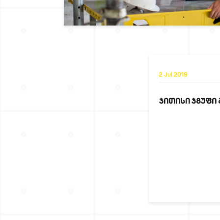
2 Jul 2019
ᲯᲘᲗᲘᲡᲘ ᲯᲒᲣᲤᲘ 