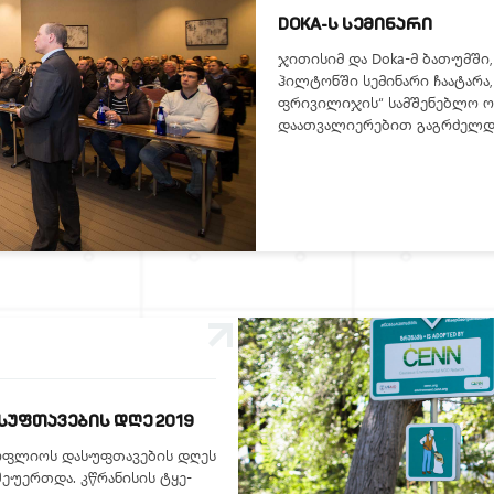
DOKA-Ს ᲡᲔᲛᲘᲜᲐᲠᲘ
ჯითისიმ და Doka-მ ბათუმში
ჰილტონში სემინარი ჩაატარა
ფრივილიჯის“ სამშენებლო ო
დაათვალიერებით გაგრძელდ
ᲣᲤᲗᲐᲕᲔᲑᲘᲡ ᲓᲦᲔ 2019
მსოფლიოს დასუფთავების დღეს
ეუერთდა. კწრანისის ტყე-