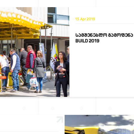
15 Apr 2019
ᲡᲐᲛᲨᲔᲜᲔᲑᲚᲝ ᲒᲐᲛᲝᲤᲔᲜᲐ
BUILD 2019