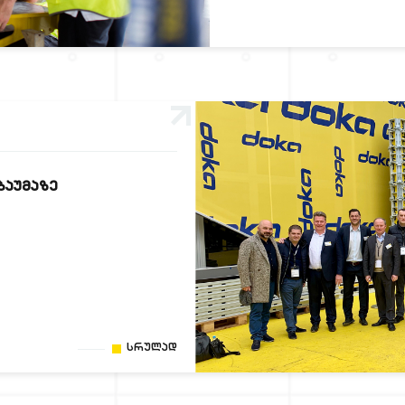
ᲑᲐᲣᲛᲐᲖᲔ
Სრულად