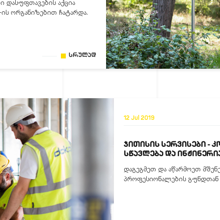
ი დასუფთავების აქცია
D-ის ორგანიზებით ჩატარდა.
Სრულად
12 Jul 2019
ᲯᲘᲗᲘᲡᲘᲡ ᲡᲔᲠᲕᲘᲡᲔᲑᲘ - Კ
ᲡᲬᲐᲕᲚᲔᲑᲐ ᲓᲐ ᲘᲜᲟᲘᲜᲔᲠᲘ
დაგეგმეთ და აწარმოეთ მშე
პროფესიონალების გუნდთან