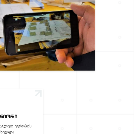
ᲢᲜᲘᲝᲠᲘ
სავლეთ ევროპის
ახელდა