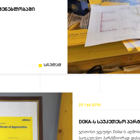
ᲛᲨᲔᲜᲔᲑᲚᲝᲑᲐᲨᲘ
Სრულად
25 Feb 2019
DOKA-Ს ᲡᲐᲣᲙᲔᲗᲔᲡᲝ ᲞᲐᲠ
ჯითისი ჯგუფი Doka-ს აღმო
საუკეთესო პარტნიორად დას