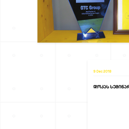
9 Dec 2018
ᲓᲝᲙᲐᲡ ᲡᲔᲛᲘᲜᲐ