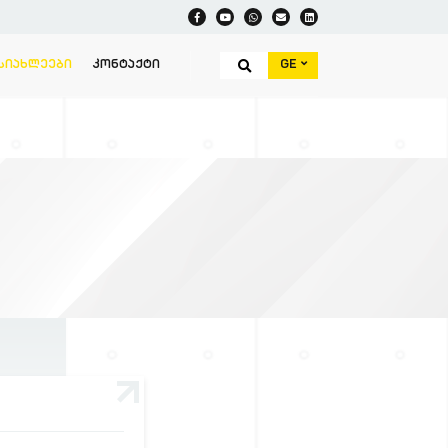
GE
ᲡᲘᲐᲮᲚᲔᲔᲑᲘ
ᲙᲝᲜᲢᲐᲥᲢᲘ