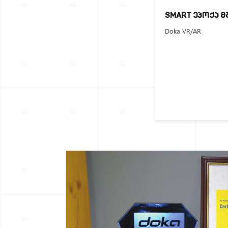
SMART ᲔᲞᲝᲥᲐ 
Doka VR/AR