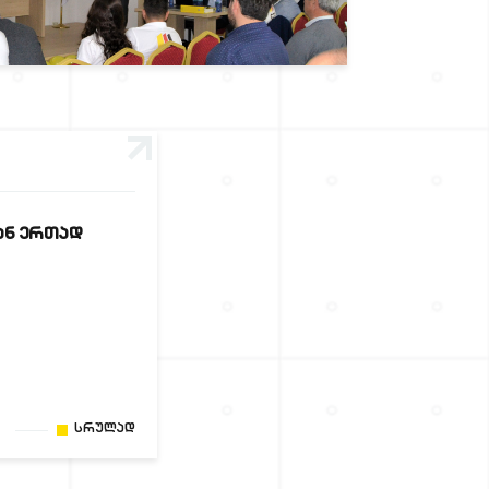
ᲐᲜ ᲔᲠᲗᲐᲓ
Სრულად