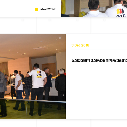
Სრულად
8 Dec 2018
ᲡᲐᲦᲐᲛᲝ ᲞᲐᲠᲢᲜᲘᲝᲠᲔᲑᲗ