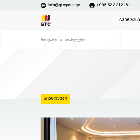
info@gtcgroup.ge
+995 32 2 21 21 61
ᲩᲕᲔᲜ ᲨᲔᲡ
Მთავარი
Სიახლეები
ᲡᲘᲐᲮᲚᲔᲔᲑᲘ