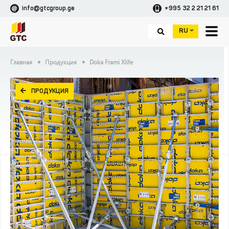
info@gtcgroup.ge
+995 32 2 21 21 61
RU
Главная
Продукция
Doka Frami Xlife
ПРОДУКЦИЯ